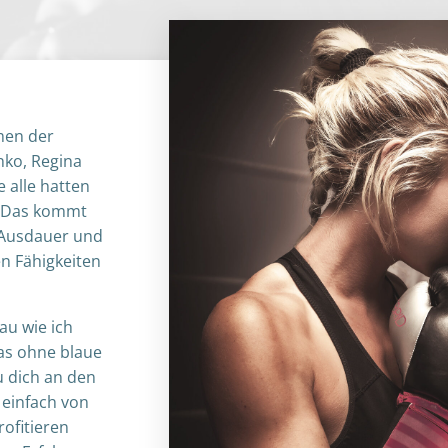
men der
chko, Regina
 alle hatten
! Das kommt
, Ausdauer und
en Fähigkeiten
au wie ich
as ohne blaue
 dich an den
einfach von
rofitieren